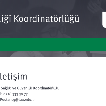
liği Koordinatörlüğü
İletişim
ş Sağlığı ve Güvenliği Koordinatörlüğü
el: 0216 333 30 77
-Posta:
isg@tau.edu.tr